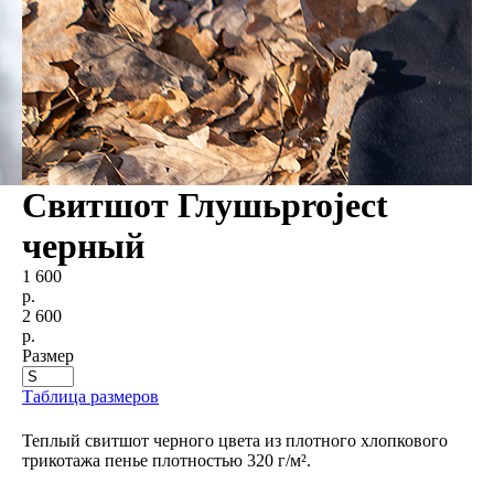
Свитшот Глушьproject
черный
1 600
р.
2 600
р.
Размер
Таблица размеров
Out of stock
Теплый свитшот черного цвета из плотного хлопкового
трикотажа пенье плотностью 320 г/м².