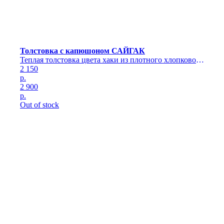
Толстовка с капюшоном САЙГАК
Теплая толстовка цвета хаки из плотного хлопкового
трикотажа с капюшоном и карманом
2 150
р.
2 900
р.
Out of stock