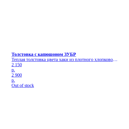
Толстовка с капюшоном ЗУБР
Теплая толстовка цвета хаки из плотного хлопкового
трикотажа с капюшоном и карманом
2 150
р.
2 900
р.
Out of stock