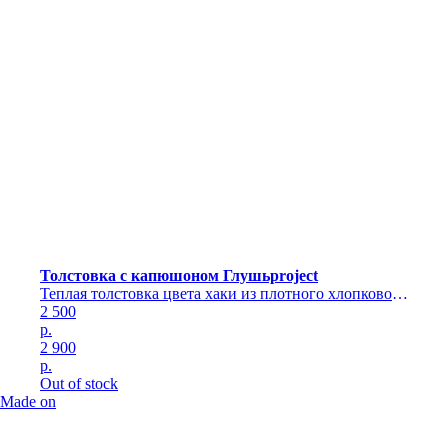
Толстовка с капюшоном Глушьproject
Теплая толстовка цвета хаки из плотного хлопкового
трикотажа с капюшоном и карманом
2 500
р.
2 900
р.
Out of stock
Made on